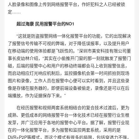
人脸录像和图像上传到网络报警平台，作奸犯科之人已经被锁
定……
超过海康 民用报警平台的NO1
“这就是防盗报警网络一体化报警平台的功能，它的出现解决
了报警信号传输不可视的弊端，对于降低误报率，以及提升用户
在移动端的使用体验都是飞跃性的。”深圳市美安科技有限公司董
事长皮幼林介绍，“其实在小偷推开门窗的那一刻就触发了报警门
磁，后端的接警中心和用户的移动终端都会马上收到报警信息，
而启动相应灯光响应机制后，监控摄像机会第一时间抓拍到现场
图片和录像，工作人员在报警中心便可以实时看到，并且这些录
像是存储在服务器的，即便前端设备被偷走，录像还是可以在后
端播放，作为证据保存下来。”
在经历报警和视频两套系统相结合的复合技术过渡后，更为
成熟、更低成本的网络报警平台一体化技术已经在报警行业生根
发芽，并广泛应用于各地的报警中心平台。据了解，报警行业现
在的一体化报警平台，多为报警和监控两套系统，采用的是
DVR+P2P等模式，而这个模式有很多的局限，包括穿透力不强，