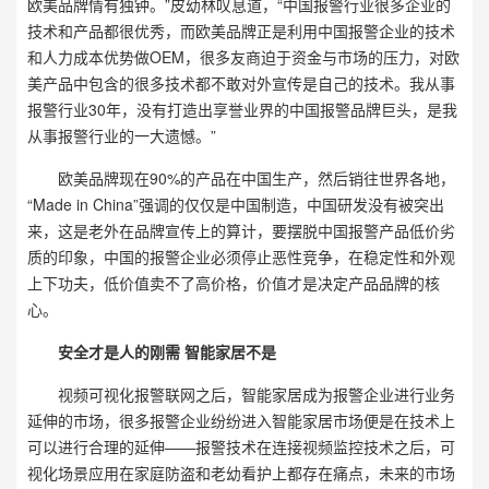
欧美品牌情有独钟。”皮幼林叹息道，“中国报警行业很多企业的
技术和产品都很优秀，而欧美品牌正是利用中国报警企业的技术
和人力成本优势做OEM，很多友商迫于资金与市场的压力，对欧
美产品中包含的很多技术都不敢对外宣传是自己的技术。我从事
报警行业30年，没有打造出享誉业界的中国报警品牌巨头，是我
从事报警行业的一大遗憾。”
欧美品牌现在90%的产品在中国生产，然后销往世界各地，
“Made in China”强调的仅仅是中国制造，中国研发没有被突出
来，这是老外在品牌宣传上的算计，要摆脱中国报警产品低价劣
质的印象，中国的报警企业必须停止恶性竞争，在稳定性和外观
上下功夫，低价值卖不了高价格，价值才是决定产品品牌的核
心。
安全才是人的刚需 智能家居不是
视频可视化报警联网之后，智能家居成为报警企业进行业务
延伸的市场，很多报警企业纷纷进入智能家居市场便是在技术上
可以进行合理的延伸——报警技术在连接视频监控技术之后，可
视化场景应用在家庭防盗和老幼看护上都存在痛点，未来的市场