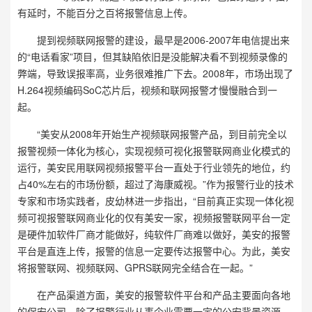
有延时，不能百分之百将报警信息上传。
提到视频联网报警的建设，最早是2006-2007年电信提出来
的“电话看家”项目，但其缺陷依旧是没能解决看不到视频录像的
弊端，导致误报率高，业务很难推广下去。2008年，市场出现了
H.264视频编码SoC芯片后，视频和联网报警才慢慢融合到一
起。
“美安从2008年开始生产视频联网报警产品，到目前完全以
报警视频一体化为核心，实现视频可视化报警联网商业化模式的
运行，美安民用联网视频报警平台一直处于行业领先的地位，约
占40%左右的市场份额，超过了海康威视。”作为报警行业的技术
专家和市场实践者，皮幼林进一步指出，“目前真正实现一体化视
频可视报警联网商业化的仅有美安一家，视频报警联网平台一定
是硬件加软件厂商才能做好，纯软件厂商难以做好，美安的报警
平台是直连上传，报警的信息一定要传达报警中心。为此，美安
将报警联网、视频联网、GPRS联网完全结合在一起。”
在产品渠道方面，美安的报警软件平台和产品主要面向各地
的保安公司，除了报警行业从事企业需要一定的公安背景资源