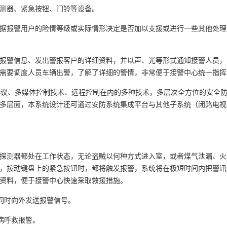
测器、紧急按钮、门铃等设备。
据报警用户的险情等级或实际情形决定是否加以支援或进行一些其他处理
报警信息、发出警报客户的详细资料，并以声、光等形式通知接警人员，
需要调度人员车辆出警，了解了详细的警情，非常便于接警中心统一指挥
输协议、多媒体控制技术、远程控制在内的多种技术，多层次全方位的安全
多层面，本系统设计还可通过安防系统集成平台与其他子系统（闭路电视
探测器都处在工作状态，无论盗贼以何种方式进入室，或者煤气泄漏、火
，按动键盘上的紧急按钮时，都将触发报警，系统将在极短时间内把警讯
资料，便于接警中心快速采取救援措施。
同时向外发送报警信号。
病呼救报警。