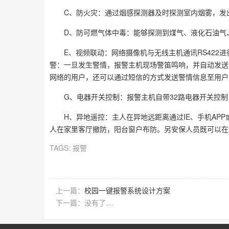
C、防火灾：通过烟感探测器及时探测室内烟雾，发
D、防可燃气体中毒：能够探测到煤气、液化石油气
E、视频联动：网络摄像机与无线主机通讯RS422
警：一旦发生警情，报警主机现场警笛鸣响，并自动发送警
网络的用户，还可以通过短信的方式发送警情信息至用户
G、电器开关控制：报警主机自带32路电器开关控制
H、异地遥控：主人在异地远距离通过IE、手机AP
人在家里客厅撤防，阳台窗户布防。另安保人员既可以在
TAGS:
报警
上一篇：
校园一键报警系统设计方案
下一篇：没有了....