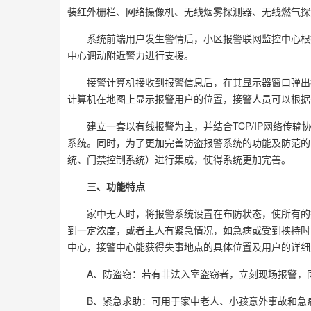
装红外栅栏、网络摄像机、无线烟雾探测器、无线燃气探
系统前端用户发生警情后，小区报警联网监控中心根
中心调动附近警力进行支援。
接警计算机接收到报警信息后，在其显示器窗口弹出
计算机在地图上显示报警用户的位置，接警人员可以根据
建立一套以有线报警为主，并结合TCP/IP网络传
系统。同时，为了更加完善防盗报警系统的功能及防范的
统、门禁控制系统）进行集成，使得系统更加完善。
三、功能特点
家中无人时，将报警系统设置在布防状态，使所有的
到一定浓度，或者主人有紧急情况，如急病或受到挟持时
中心，接警中心能获得失事地点的具体位置及用户的详细
A、防盗窃：若有非法入室盗窃者，立刻现场报警，
B、紧急求助：可用于家中老人、小孩意外事故和急