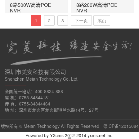
8路500W高清POE
8路200W高清POE
NVR
NVR
1
2
3
下一页
尾页
深圳市美安科技有限公司
Shenzhen Meian Technology Co. Ltd.
—————
全国统一电话：400-8824-888
座 机：0755-84844181
传 真：0755-84844464
地 址：深圳市龙岗区龙岗街道兰水路14号、27号
版权所有 © Meian Technology All Rights Reserved
粤ICP备12015084
Powered by
YXcms
2012-2014
yxms.net
Inc.
号